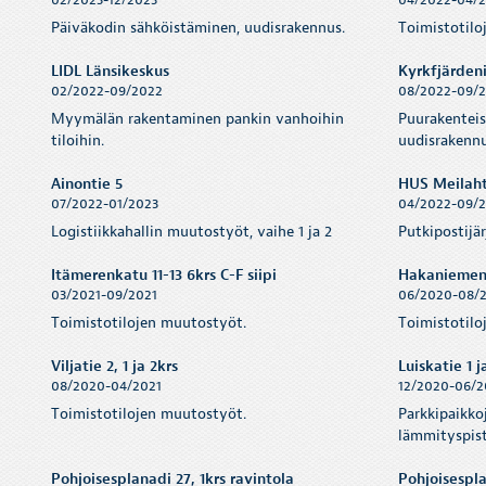
Päiväkodin sähköistäminen, uudisrakennus.
Toimistotilo
LIDL Länsikeskus
Kyrkfjärden
02/2022-09/2022
08/2022-09/
Myymälän rakentaminen pankin vanhoihin
Puurakenteis
tiloihin.
uudisrakennu
Ainontie 5
HUS Meilaht
07/2022-01/2023
04/2022-09/
Logistiikkahallin muutostyöt, vaihe 1 ja 2
Putkipostijä
Itämerenkatu 11-13 6krs C-F siipi
Hakaniemenr
03/2021-09/2021
06/2020-08/
Toimistotilojen muutostyöt.
Toimistotilo
Viljatie 2, 1 ja 2krs
Luiskatie 1 
08/2020-04/2021
12/2020-06/2
Toimistotilojen muutostyöt.
Parkkipaikko
lämmityspist
Pohjoisesplanadi 27, 1krs ravintola
Pohjoisespl