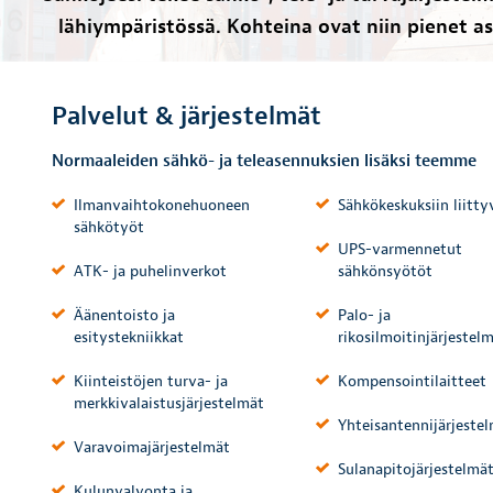
lähiympäristössä. Kohteina ovat niin pienet 
Palvelut & järjestelmät
Normaaleiden sähkö- ja teleasennuksien lisäksi teemme
Ilmanvaihtokonehuoneen
Sähkökeskuksiin liitty
sähkötyöt
UPS-varmennetut
ATK- ja puhelinverkot
sähkönsyötöt
Äänentoisto ja
Palo- ja
esitystekniikkat
rikosilmoitinjärjestel
Kiinteistöjen turva- ja
Kompensointilaitteet
merkkivalaistusjärjestelmät
Yhteisantennijärjeste
Varavoimajärjestelmät
Sulanapitojärjestelmä
Kulunvalvonta ja