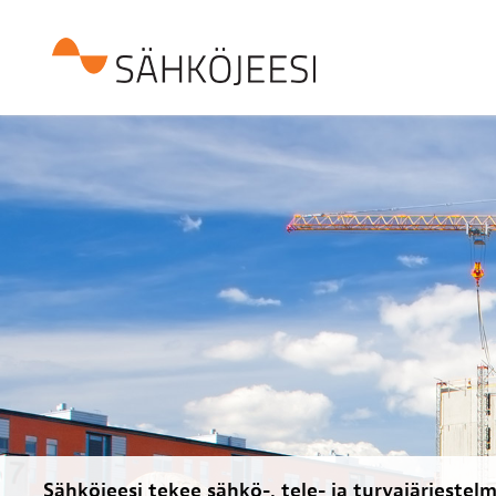
Sähköjeesi tekee sähkö-, tele- ja turvajärjestel