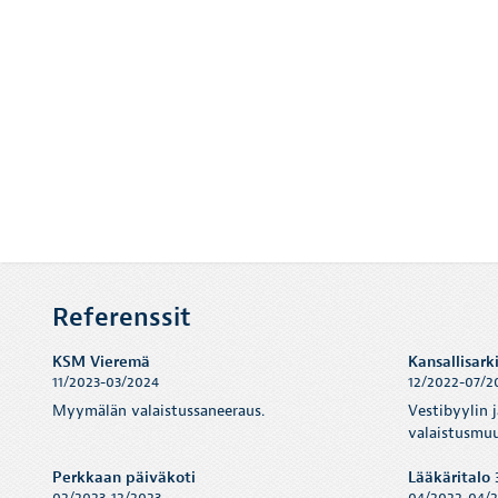
Referenssit
KSM Vieremä
Kansallisark
11/2023-03/2024
12/2022-07/2
Myymälän valaistussaneeraus.
Vestibyylin 
valaistusmuu
Perkkaan päiväkoti
Lääkäritalo 3
02/2023-12/2023
04/2022-04/